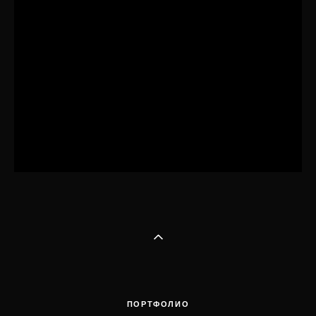
Мария и Даниил
ПОРТФОЛИО